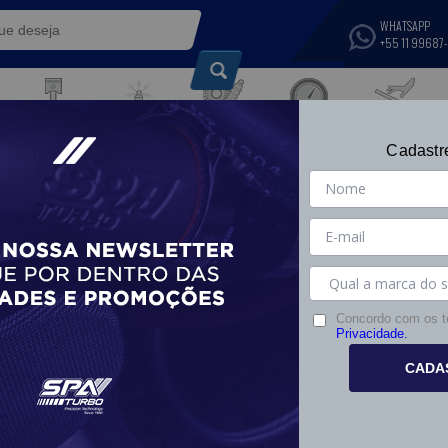
WHATSAPP
+55 11 99687
IGNIÇÃO E
SUSPENSÃO,
COMPONENTES DE
COMPONENTES
TRANSMISSÃO E
INSTRUMENTOS
TÉRMICOS
Cadastr
S
MOTOR
ELÉTRICOS
FREIOS
TENTE NOVAMENTE
Concordo com os 
Privacidade.
CADA
Tente palavras menos específicas
Digite pelo menos 4 caracteres no campo de busca