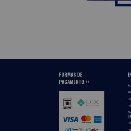
FORMAS DE
I
PAGAMENTO
A
P
P
P
P
D
P
D