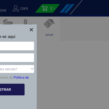
0
CONTA
-3840
MANGUEIRAS E
ACESSÓRIOS
OUTLET
e-se aqui
CONEXÕES
termos da
Política de
STRAR