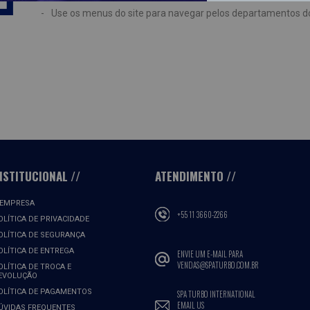
Use os menus do site para navegar pelos departamentos d
NSTITUCIONAL
ATENDIMENTO
 EMPRESA
+55 11 3660-2266
OLÍTICA DE PRIVACIDADE
OLÍTICA DE SEGURANÇA
OLÍTICA DE ENTREGA
ENVIE UM E-MAIL PARA
VENDAS@SPATURBO.COM.BR
OLÍTICA DE TROCA E
EVOLUÇÃO
OLÍTICA DE PAGAMENTOS
SPA TURBO INTERNATIONAL
EMAIL US
ÚVIDAS FREQUENTES