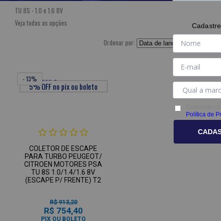
TU 8S - 1.0 e 1.6 8V
Veja todas as opções
Cadastre
Ordenar por:
- 13%
Concordo co
Política de P
CADA
COLETOR DE ESCAPE
PARA TURBO PEUGEOT/
CITROEN MOTORES PSA
TU 8S 1.0/1.4/1.6 8V
(ESCAPE P/ FRENTE) T2
R$ 913,20
R$ 754,40
PIX OU BOLETO