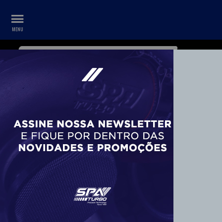
WHATSAPP
CONTA
+55 11 99687-3840
FERRO FUNDIDO (1)
Montadora
Peugeot (1)
Tipo
Coletor (1)
Motor