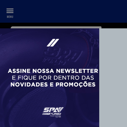
WHATSAPP
CONTA
+55 11 99687-3840
ABRAÇADEIRA ROSCA SEM FIM “TUCHO”
52MM X 76MM (2” X 2 ½”) 100% INOX