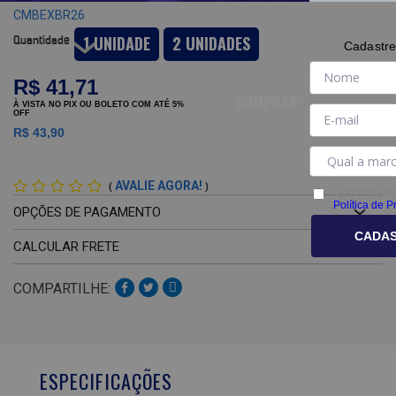
CMBEXBR26
1 UNIDADE
2 UNIDADES
Quantidade
Cadastre
R$ 41,71
COMPRAR
R$ 43,90
(
)
AVALIE AGORA!
Concordo co
Política de P
OPÇÕES DE PAGAMENTO
CADA
CALCULAR FRETE
COMPARTILHE:
ESPECIFICAÇÕES