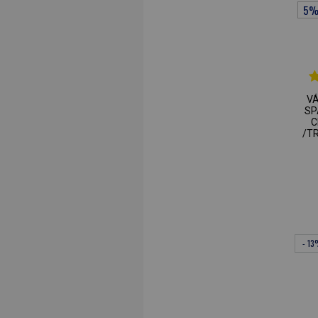
V
SP
C
/T
- 1