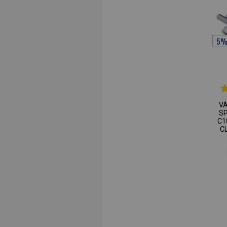
V
S
C1
CL