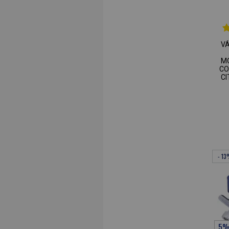
V
M
CO
CI
- 1