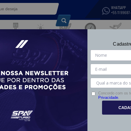
WHATSAPP
+55 11 99687
IGNIÇÃO E
SUSPENSÃO,
COMPONENTES DE
COMPONENTES
TRANSMISSÃO E
INSTRUMENTOS
TÉRMICOS
Cadastr
S
MOTOR
ELÉTRICOS
FREIOS
3%
- 13%
- 13%
Concordo com os 
Privacidade.
CADA