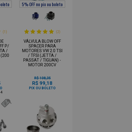
(1)
(2)
DE
VÁLVULA BLOW OFF
FF P/
SPACER PARA
TA /
MOTORES VW 2.0 TSI
 (200
/ TFSI (JETTA /
PASSAT / TIGUAN) -
MOTOR 200CV
R$ 108,35
5
R$ 99,18
TO
PIX OU BOLETO
94