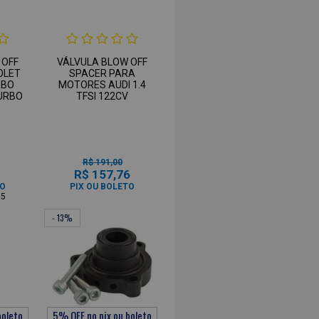
 OFF
VÁLVULA BLOW OFF
OLET
SPACER PARA
RBO
MOTORES AUDI 1.4
TURBO
TFSI 122CV
R$ 191,00
1
R$ 157,76
TO
PIX OU BOLETO
95
- 13%