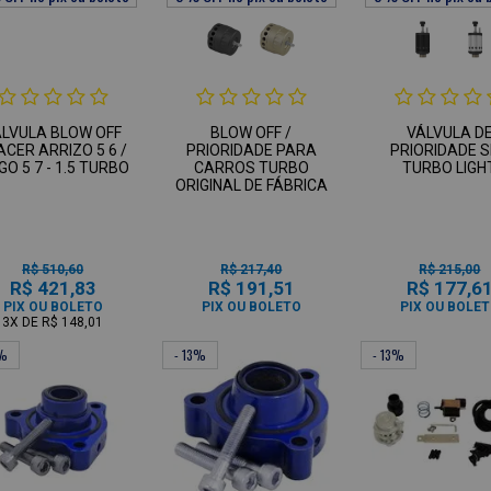
ÁLVULA BLOW OFF
BLOW OFF /
VÁLVULA D
ACER ARRIZO 5 6 /
PRIORIDADE PARA
PRIORIDADE 
GO 5 7 - 1.5 TURBO
CARROS TURBO
TURBO LIGH
ORIGINAL DE FÁBRICA
R$ 510,60
R$ 217,40
R$ 215,00
R$ 421,83
R$ 191,51
R$ 177,6
PIX OU BOLETO
PIX OU BOLETO
PIX OU BOLE
3X
DE
R$ 148,01
3%
- 13%
- 13%