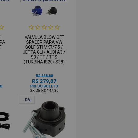
E
VÁLVULA BLOW OFF
SPA
SPACER PARA VW
T
GOLF GTI MK7/7,5 /
JETTA GLI / AUDI A3 /
S3 / TT / TTS
(TURBINA IS20/IS38)
R$ 338,80
1
R$ 279,87
TO
PIX OU BOLETO
2X
DE
R$ 147,30
- 13%