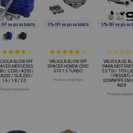
(1)
(1)
ÁLVULA BLOW OFF
VÁLVULA BLOW OFF
VÁLVULA DE AL
PACER MERCEDES
SPACER HONDA CIVIC
PARA MOTORE
80 / C200 / A250 /
G10 1.5 TURBO
2.0 TSI / TFSI (
A250 / GLA 250 /
/ PASSAT) 
Produto esgotado
1.6 / 1.8 / 2.0
DOWNPIPE EM 
INOX
Produto esgotado
Produto esgota