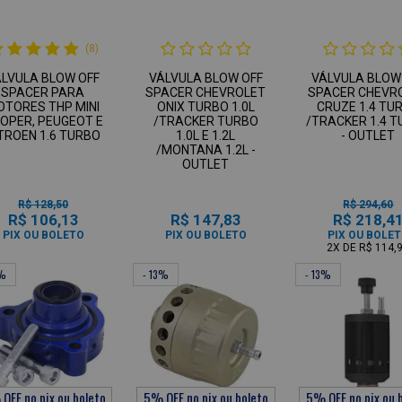
(8)
ÁLVULA BLOW OFF
VÁLVULA BLOW OFF
VÁLVULA BLOW
SPACER PARA
SPACER CHEVROLET
SPACER CHEVR
OTORES THP MINI
ONIX TURBO 1.0L
CRUZE 1.4 TU
OPER, PEUGEOT E
/TRACKER TURBO
/TRACKER 1.4 
TROEN 1.6 TURBO
1.0L E 1.2L
- OUTLET
/MONTANA 1.2L -
OUTLET
R$ 128,50
R$ 294,60
R$ 106,13
R$ 147,83
R$ 218,4
PIX OU BOLETO
PIX OU BOLETO
PIX OU BOLE
2X
DE
R$ 114,
3%
- 13%
- 13%