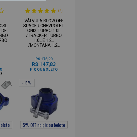
(2)
VÁLVULA BLOW OFF
CSL
SPACER CHEVROLET
 DE
ONIX TURBO 1.0L
URBO
/TRACKER TURBO
URBO
1.0L E 1.2L
/MONTANA 1.2L
R$ 178,90
1
R$ 147,83
TO
PIX OU BOLETO
83
- 13%