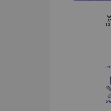
V
S
1.3
- 1