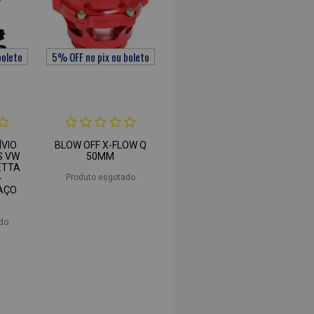
ÍVIO
BLOW OFF X-FLOW Q
S VW
50MM
JETTA
Produto esgotado
+
AÇO
do