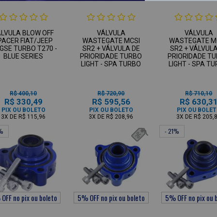
ÁLVULA BLOW OFF
VÁLVULA
VÁLVULA
PACER FIAT/JEEP
WASTEGATE MCSI
WASTEGATE M
 GSE TURBO T270 -
SR2 + VÁLVULA DE
SR2 + VÁLVULA
BLUE SERIES
PRIORIDADE TURBO
PRIORIDADE T
LIGHT - SPA TURBO
LIGHT - SPA T
R$ 400,10
R$ 720,90
R$ 710,10
R$ 330,49
R$ 595,56
R$ 630,3
PIX OU BOLETO
PIX OU BOLETO
PIX OU BOLE
3X
DE
R$ 115,96
3X
DE
R$ 208,96
3X
DE
R$ 205,
3%
- 21%