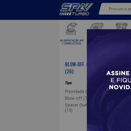
ALIMENTAÇÃO AR
KITS TURBO E
TURBINAS
/ COMBUSTÍVEL
COMPONENTE
BLOW-OFF / PRIORIDADE
(26)
- 1
Tipo
Prioridade (6)
Blow-off (7)
Spacer (turbo original)
(15)