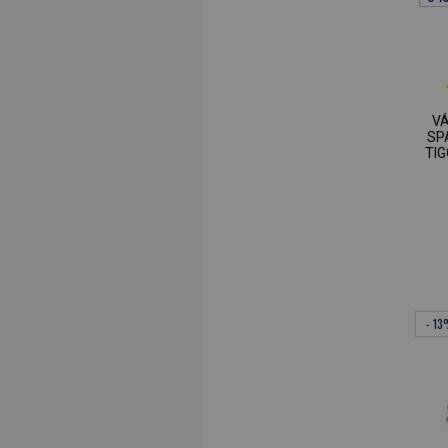
V
SP
TIG
- 1