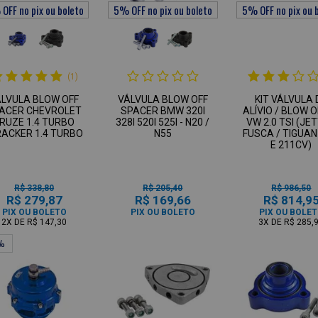
(1)
ÁLVULA BLOW OFF
VÁLVULA BLOW OFF
KIT VÁLVULA 
ACER CHEVROLET
SPACER BMW 320I
ALÍVIO / BLOW O
RUZE 1.4 TURBO
328I 520I 525I - N20 /
VW 2.0 TSI (JET
RACKER 1.4 TURBO
N55
FUSCA / TIGUAN
E 211CV)
R$ 338,80
R$ 205,40
R$ 986,50
R$ 279,87
R$ 169,66
R$ 814,9
PIX OU BOLETO
PIX OU BOLETO
PIX OU BOLE
2X
DE
R$ 147,30
3X
DE
R$ 285,
3%