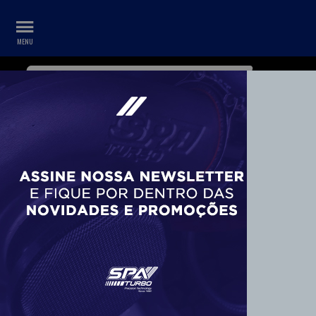
WHATSAPP
CONTA
+55 11 99687-3840
SUPORTES (2)
Veja Também:
Suporte
Ordenar por:
DESC10