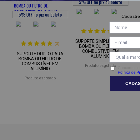
Cadastre
(6)
SUPORTE SIMPLES PARA
(3)
BOMBA OU FILTRO DE
COMBUSTÍVEL EM
SUPORTE DUPLO PARA
ALUMÍNIO
BOMBA OU FILTRO DE
COMBUSTÍVEL EM
Produto esgotado
Concordo co
ALUMÍNIO
Política de P
Produto esgotado
CADA