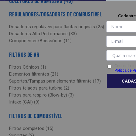
COLETORES DE ADMISSÃO (40)
REGULADORES/DOSADORES DE COMBUSTÍVEL
Cadastre
Dosadores reguláveis para flautas originais (25)
Dosadores Alta Performance (33)
Componentes/Acessórios (11)
FILTROS DE AR
Concordo co
Filtros Cônicos (1)
Política de P
Elementos filtrantes (21)
Suportes/Tampas para elemento filtrante (17)
CADA
Filtros telados para turbina (2)
Filtros para respiro (Blow-by) (3)
Intake (CAI) (9)
FILTROS DE COMBUSTÍVEL
Filtros completos (15)
Suportes (2)