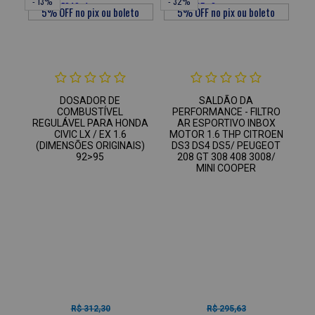
- 13%
- 32%
DOSADOR DE
SALDÃO DA
COMBUSTÍVEL
PERFORMANCE - FILTRO
REGULÁVEL PARA HONDA
AR ESPORTIVO INBOX
CIVIC LX / EX 1.6
MOTOR 1.6 THP CITROEN
(DIMENSÕES ORIGINAIS)
DS3 DS4 DS5/ PEUGEOT
92>95
208 GT 308 408 3008/
MINI COOPER
R$ 312,30
R$ 295,63