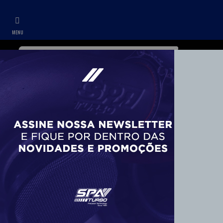
WHATSAPP
CONTA
+55 11 99687-3840
BOMBA DE COMBUSTÍVEL
Suportes (2)
CARBURADORES E COMPONENTES
Componentes (9)