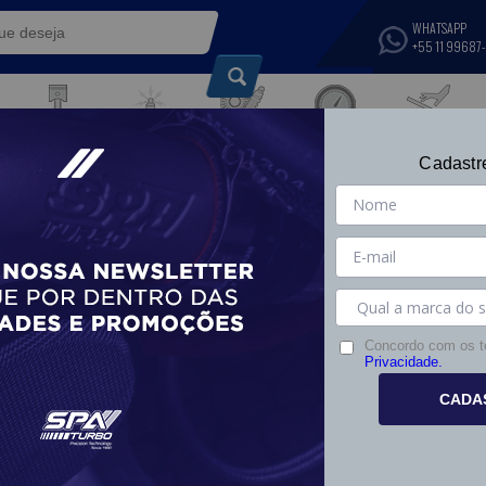
WHATSAPP
+55 11 99687
IGNIÇÃO E
SUSPENSÃO,
COMPONENTES DE
COMPONENTES
TRANSMISSÃO E
INSTRUMENTOS
TÉRMICOS
Cadastr
S
MOTOR
ELÉTRICOS
FREIOS
3%
Concordo com os 
Privacidade.
CADA