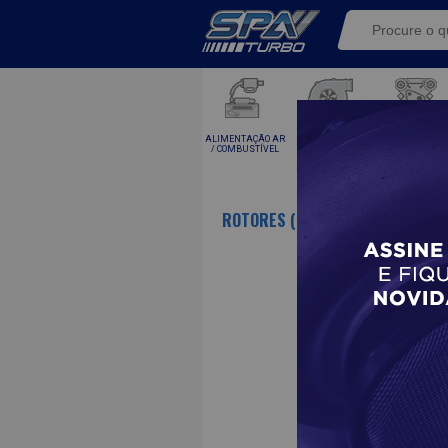
ALIMENTAÇÃO AR
KITS TURBO E
TURBINAS
/ COMBUSTÍVEL
COMPONENTE
ROTORES (1)
- 1