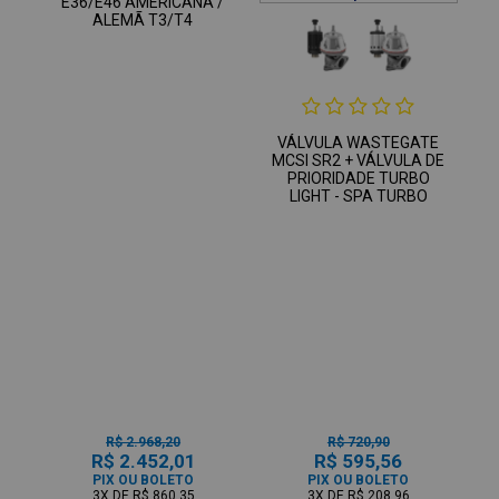
E36/E46 AMERICANA /
ALEMÃ T3/T4
VÁLVULA WASTEGATE
MCSI SR2 + VÁLVULA DE
PRIORIDADE TURBO
LIGHT - SPA TURBO
R$ 2.968,20
R$ 720,90
R$ 2.452,01
R$ 595,56
PIX OU BOLETO
PIX OU BOLETO
3X
DE
R$ 860,35
3X
DE
R$ 208,96