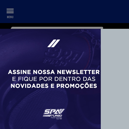
WHATSAPP
CONTA
+55 11 99687-3840
KITS TURBO
Kits completos / Parciais (121)
Niples, conexões e adaptadores (55)
Prisioneiros e parafusos para kit turbo (4)
Kit Booster e componentes (3)
COLETORES DE ESCAPE TURBO