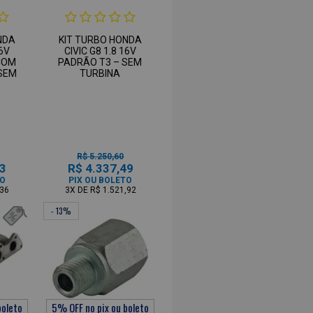
NDA
KIT TURBO HONDA
16V
CIVIC G8 1.8 16V
COM
PADRÃO T3 – SEM
SEM
TURBINA
R$ 5.250,60
23
R$ 4.337,49
TO
PIX OU BOLETO
,36
3X
DE
R$ 1.521,92
- 13%