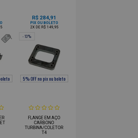
1
R$ 284,91
TO
PIX OU BOLETO
95
2X
DE
R$ 149,95
- 13%
ER
FLANGE EM AÇO
LET
CARBONO
TURBINA/COLETOR
T4