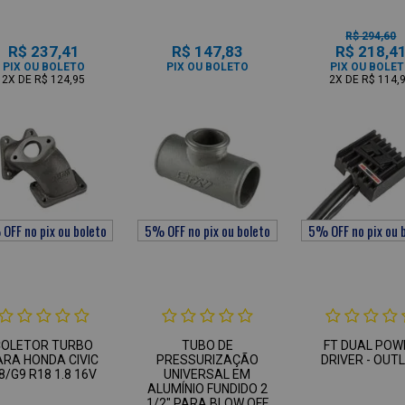
R$ 294,60
R$ 237,41
R$ 147,83
R$ 218,4
PIX OU BOLETO
PIX OU BOLETO
PIX OU BOLE
2X
DE
R$ 124,95
2X
DE
R$ 114,
COLETOR TURBO
TUBO DE
FT DUAL POW
ARA HONDA CIVIC
PRESSURIZAÇÃO
DRIVER - OUT
8/G9 R18 1.8 16V
UNIVERSAL EM
ALUMÍNIO FUNDIDO 2
1/2" PARA BLOW OFF