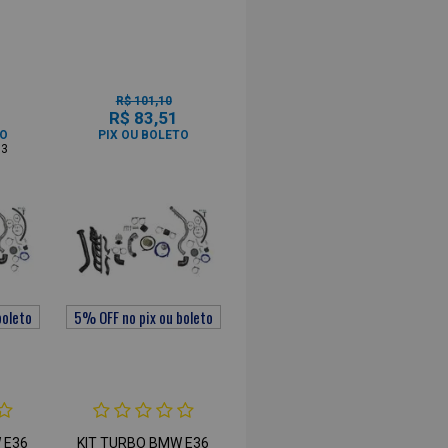
R$ 101,10
1
R$ 83,51
TO
PIX OU BOLETO
63
 E36
KIT TURBO BMW E36