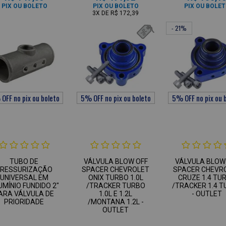
PIX OU BOLETO
PIX OU BOLETO
PIX OU BOLE
3X
DE
R$ 172,39
- 21%
TUBO DE
VÁLVULA BLOW OFF
VÁLVULA BLOW
PRESSURIZAÇÃO
SPACER CHEVROLET
SPACER CHEVR
UNIVERSAL EM
ONIX TURBO 1.0L
CRUZE 1.4 TU
UMÍNIO FUNDIDO 2"
/TRACKER TURBO
/TRACKER 1.4 
ARA VÁLVULA DE
1.0L E 1.2L
- OUTLET
PRIORIDADE
/MONTANA 1.2L -
OUTLET