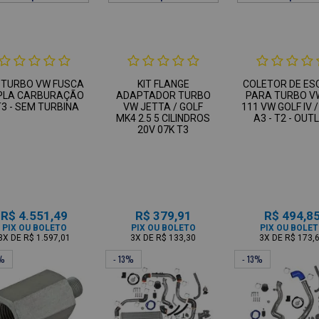
T TURBO VW FUSCA
KIT FLANGE
COLETOR DE ES
PLA CARBURAÇÃO
ADAPTADOR TURBO
PARA TURBO V
T3 - SEM TURBINA
VW JETTA / GOLF
111 VW GOLF IV /
MK4 2.5 5 CILINDROS
A3 - T2 - OUT
20V 07K T3
R$ 4.551,49
R$ 379,91
R$ 494,8
PIX OU BOLETO
PIX OU BOLETO
PIX OU BOLE
3X
DE
R$ 1.597,01
3X
DE
R$ 133,30
3X
DE
R$ 173,
3%
- 13%
- 13%