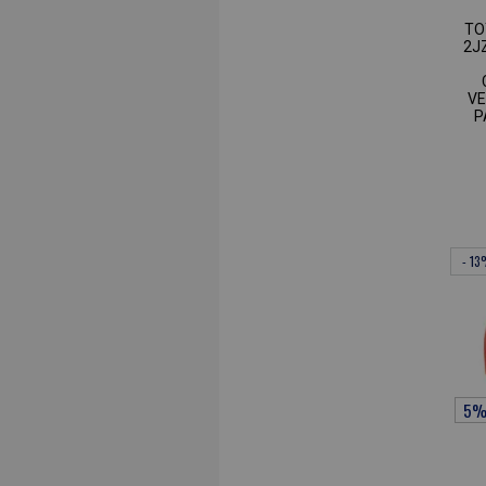
TO
2J
VE
P
- 1