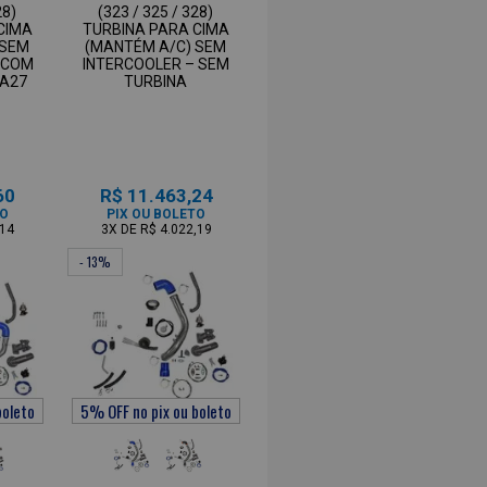
28)
(323 / 325 / 328)
CIMA
TURBINA PARA CIMA
 SEM
(MANTÉM A/C) SEM
 COM
INTERCOOLER – SEM
PA27
TURBINA
60
R$ 11.463,24
TO
PIX OU BOLETO
,14
3X
DE
R$ 4.022,19
- 13%