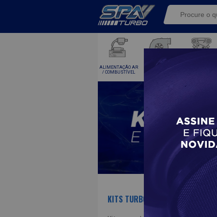
ALIMENTAÇÃO AR
KITS TURBO E
TURBINAS
/ COMBUSTÍVEL
COMPONENTE
KITS TURBO
- 1