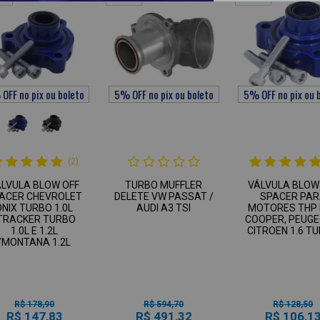
(2)
ÁLVULA BLOW OFF
TURBO MUFFLER
VÁLVULA BLOW
ACER CHEVROLET
DELETE VW PASSAT /
SPACER PA
ONIX TURBO 1.0L
AUDI A3 TSI
MOTORES THP 
TRACKER TURBO
COOPER, PEUGE
1.0L E 1.2L
CITROEN 1.6 T
/MONTANA 1.2L
R$ 178,90
R$ 594,70
R$ 128,50
R$ 147,83
R$ 491,32
R$ 106,1