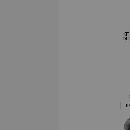
KI
DU
- 
- 1