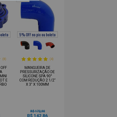
(8)
(4)
 OFF
MANGUEIRA DE
RA
PRESSURIZAÇÃO DE
MINI
SILICONE SPA 90°
OT E
COM REDUÇÃO 2 1/2"
URBO
X 3" X 100MM
R$ 172,90
3
R$ 142,86