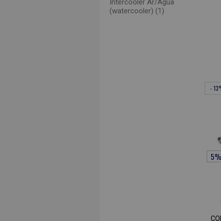
Intercooler Ar/Água
(watercooler) (1)
- 1
CO