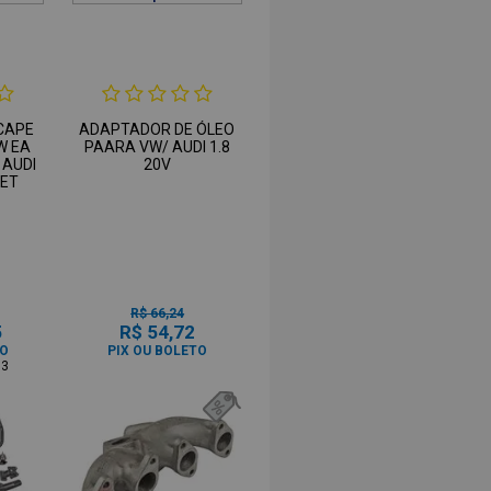
CAPE
ADAPTADOR DE ÓLEO
W EA
PAARA VW/ AUDI 1.8
 AUDI
20V
LET
R$ 66,24
5
R$ 54,72
TO
PIX OU BOLETO
63