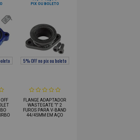
TO
PIX OU BOLETO
 OFF
FLANGE ADAPTADOR
OLET
WASTEGATE “I” 2
RBO
FUROS PARA V-BAND
TURBO
44/45MM EM AÇO