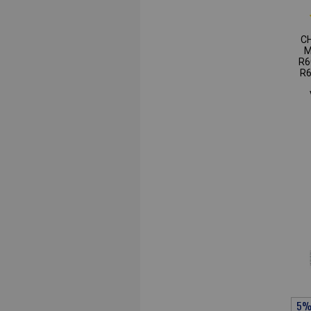
C
M
R6
R6