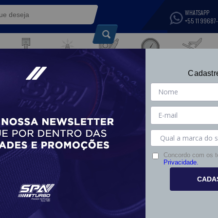
WHATSAPP
+55 11 99687
IGNIÇÃO E
SUSPENSÃO,
COMPONENTES DE
COMPONENTES
TRANSMISSÃO E
INSTRUMENTOS
TÉRMICOS
Cadastr
S
MOTOR
ELÉTRICOS
FREIOS
Concordo com os 
Privacidade.
CADA
3%
- 13%
- 13%