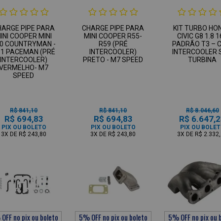
HARGE PIPE PARA
CHARGE PIPE PARA
KIT TURBO HO
INI COOPER MINI
MINI COOPER R55-
CIVIC G8 1.8 
0 COUNTRYMAN -
R59 (PRÉ
PADRÃO T3 – 
1 PACEMAN (PRÉ
INTERCOOLER)
INTERCOOLER 
INTERCOOLER)
PRETO - M7 SPEED
TURBINA
VERMELHO- M7
SPEED
R$ 841,10
R$ 841,10
R$ 8.046,60
R$ 694,83
R$ 694,83
R$ 6.647,
PIX OU BOLETO
PIX OU BOLETO
PIX OU BOLE
3X
DE
R$ 243,80
3X
DE
R$ 243,80
3X
DE
R$ 2.332