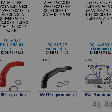
PARA TURBO
ADAPTAÇÃO DE
(323 / 325 / 3
YOTA SUPRA 6CIL
WASTEGATE EM
TURBINA PARA 
Z (WASTEGATE "I")
COLETORES T4 -
(MANTÉM A/C)
- ADEQUADO À
SAÍDA DUPLA 90°
INTERCOOLER –
CONVERSÃO DE
TURBINA .70 S
ÍCULOS BI-TURBO
T4
ARA 1 TURBO T4
OUTLET
R$ 1.644,40
R$ 1.358,41
R$ 217,27
R$ 14.683,
PIX OU BOLETO
PIX OU BOLETO
PIX OU BOLE
3X
DE
R$ 476,63
2X
DE
R$ 114,35
3X
DE
R$ 5.152
3%
- 13%
- 13%