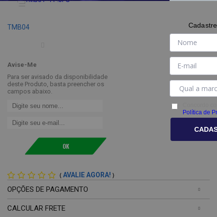
Cadastre
TMB04
Avise-Me
Para ser avisado da disponibilidade
deste Produto, basta preencher os
campos abaixo.
Concordo co
Política de P
CADA
(
)
AVALIE AGORA!
OPÇÕES DE PAGAMENTO
CALCULAR FRETE