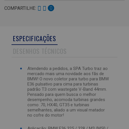
COMPARTILHE:
ESPECIFICAÇÕES
DESENHOS TÉCNICOS
Atendendo a pedidos, a SPA Turbo traz ao
mercado mais uma novidade aos fãs de
BMW! O novo coletor para turbo para BMW
E36 pulsativo para cima para turbinas
padrão T3 com wastegate V-Band 44mm.
Pensado para quem busca o melhor
desempenho, acomoda turbinas grandes
como .70, HX40, GT35 e turbinas
semelhantes, aliado a um visual matador
no cofre do motor!
Aplicação: BMW E36 325 / 328 / M3 (M50 /