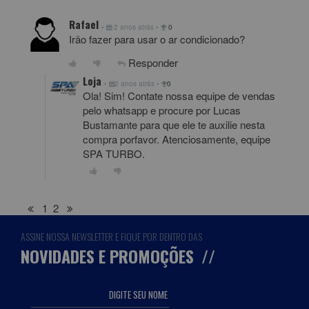
Rafael
•
2 anos atrás
•
0
Irão fazer para usar o ar condicionado?
Responder
Loja
•
2 anos atrás
•
0
Ola! Sim! Contate nossa equipe de vendas
pelo whatsapp e procure por Lucas
Bustamante para que ele te auxilie nesta
compra porfavor. Atenciosamente, equipe
SPA TURBO.
1
2
ASSINE NOSSA NEWSLETTER E FIQUE POR DENTRO DAS
NOVIDADES E PROMOÇÕES