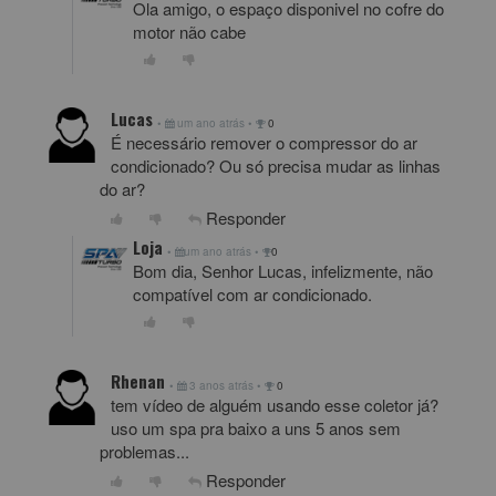
Ola amigo, o espaço disponivel no cofre do
motor não cabe
Lucas
•
um ano atrás
•
0
É necessário remover o compressor do ar
condicionado? Ou só precisa mudar as linhas
do ar?
Responder
Loja
•
um ano atrás
•
0
Bom dia, Senhor Lucas, infelizmente, não
compatível com ar condicionado.
Rhenan
•
3 anos atrás
•
0
tem vídeo de alguém usando esse coletor já?
uso um spa pra baixo a uns 5 anos sem
problemas...
Responder