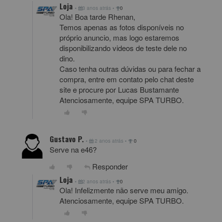
Loja
•
3 anos atrás
•
0
Ola! Boa tarde Rhenan,
Temos apenas as fotos disponíveis no
próprio anuncio, mas logo estaremos
disponibilizando videos de teste dele no
dino.
Caso tenha outras dúvidas ou para fechar a
compra, entre em contato pelo chat deste
site e procure por Lucas Bustamante
Atenciosamente, equipe SPA TURBO.
Gustavo P.
•
2 anos atrás
•
0
Serve na e46?
Responder
Loja
•
2 anos atrás
•
0
Ola! Infelizmente não serve meu amigo.
Atenciosamente, equipe SPA TURBO.