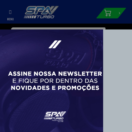
WHATSAPP
CONTA
+55 11 99687-3840
COLETOR TURBO PULSATIVO PARA CIMA
BMW E36 PADRÃO T3 WASTEGATE V-
BAND