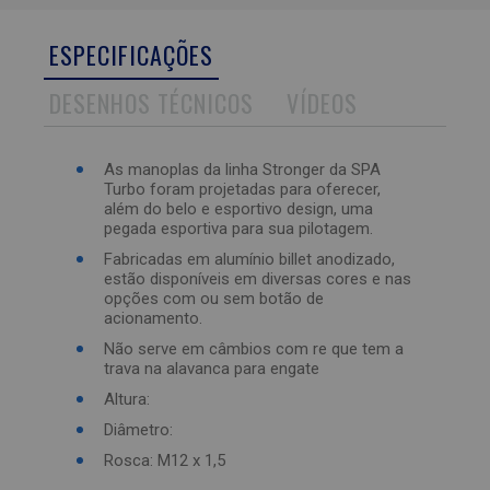
ESPECIFICAÇÕES
DESENHOS TÉCNICOS
VÍDEOS
As manoplas da linha Stronger da SPA
Turbo foram projetadas para oferecer,
além do belo e esportivo design, uma
pegada esportiva para sua pilotagem.
Fabricadas em alumínio billet anodizado,
estão disponíveis em diversas cores e nas
opções com ou sem botão de
acionamento.
Não serve em câmbios com re que tem a
trava na alavanca para engate
Altura:
Diâmetro:
Rosca: M12 x 1,5