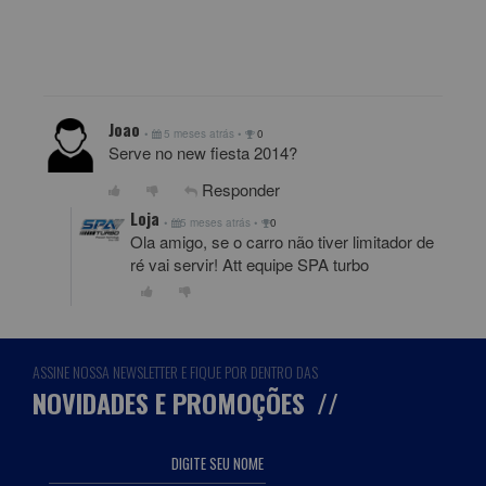
ENVIAR PERGUNTA
Joao
•
5 meses atrás
•
0
Serve no new fiesta 2014?
Responder
Loja
•
5 meses atrás
•
0
Ola amigo, se o carro não tiver limitador de
ré vai servir! Att equipe SPA turbo
ASSINE NOSSA NEWSLETTER E FIQUE POR DENTRO DAS
NOVIDADES E PROMOÇÕES