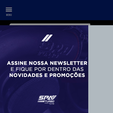
WHATSAPP
CONTA
+55 11 99687-3840
SALDÃO DA PERFORMANCE - MANOPLA DE
CÂMBIO ESPORTIVA EM ALUMÍNIO SEM
BOTÃO LINHA STRONGER