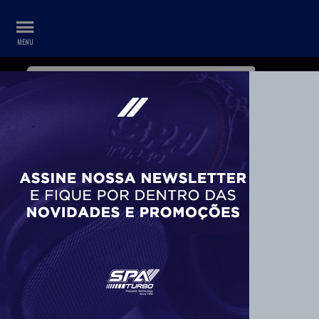
WHATSAPP
CONTA
+55 11 99687-3840
COMANDO (1)
Montadora
BMW
Veja todas as opções
Tipo
Polia (1)