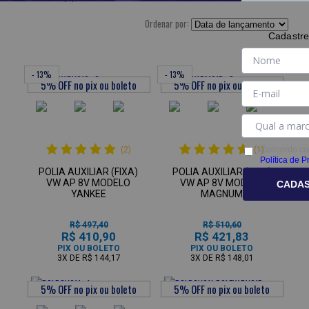
Ordenar por:
Cadastre
- 13%
- 13%
(2)
(1)
Concordo co
Política de P
POLIA AUXILIAR (FIXA)
POLIA AUXILIAR (FIXA)
VW AP 8V MODELO
VW AP 8V MODELO
CADA
YANKEE
MAGNUM
R$ 497,40
R$ 510,60
R$ 410,90
R$ 421,83
PIX OU BOLETO
PIX OU BOLETO
3X
DE
R$ 144,17
3X
DE
R$ 148,01