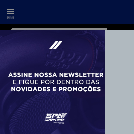
WHATSAPP
CONTA
+55 11 99687-3840
COMANDO (8)
Montadora
Volkswagen - VW (5)
BMW (1)
Tipo
Polia (4)
Combos (2)