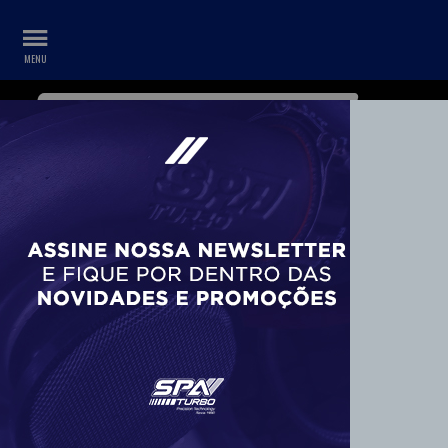
WHATSAPP
CONTA
+55 11 99687-3840
FERRO FUNDIDO (7)
Montadora
Audi
Veja todas as opções
Tipo
Coletor (7)