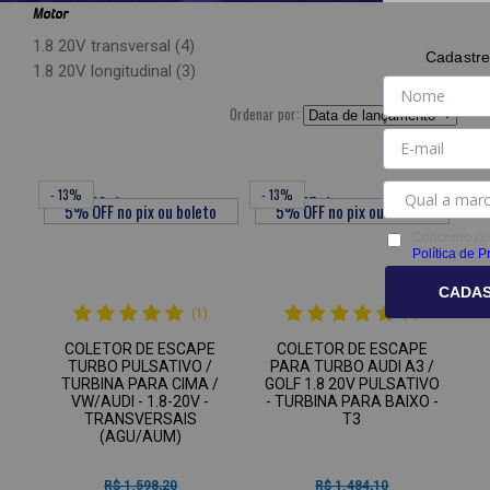
Motor
1.8 20V transversal (4)
Cadastre
1.8 20V longitudinal (3)
Ordenar por:
- 13%
- 13%
Concordo co
Política de P
CADA
(1)
(1)
COLETOR DE ESCAPE
COLETOR DE ESCAPE
TURBO PULSATIVO /
PARA TURBO AUDI A3 /
TURBINA PARA CIMA /
GOLF 1.8 20V PULSATIVO
VW/AUDI - 1.8-20V -
- TURBINA PARA BAIXO -
TRANSVERSAIS
T3
(AGU/AUM)
R$ 1.598,20
R$ 1.484,10